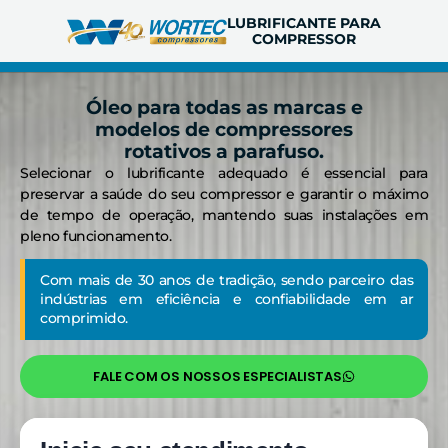
LUBRIFICANTE PARA
COMPRESSOR
Óleo para todas as marcas e
modelos de compressores
rotativos a parafuso.
Selecionar o lubrificante adequado é essencial para
preservar a saúde do seu compressor e garantir o máximo
de tempo de operação, mantendo suas instalações em
pleno funcionamento.
Com mais de 30 anos de tradição, sendo parceiro das
indústrias em eficiência e confiabilidade em ar
comprimido.
FALE COM OS NOSSOS ESPECIALISTAS