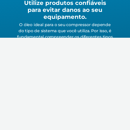
Utilize produtos confiáveis
para evitar danos ao seu
equipamento.
O óleo ideal para o seu compressor depende
do tipo de sistema que você utiliza. Por isso, é
fundamental compreender os diferentes tipos
de óleos disponíveis para identificar o mais
adequado à sua necessidade.
Oferecemos óleos de alta qualidade compatíveis com
todas as nossas soluções de compressores de ar.
Confie na Wortec para obter orientação e
aconselhamento especializado para ajudá-lo a decidir o
óleo mais adequado para o seu compressor.
Óleos de grau OEM para proteger seu investimento.
SULLAIR, ATLAS COPCO, SCHULZ, ELGI, CHICAGO