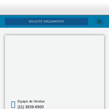
Ir
para
o
SOLICITE ORÇAMENTO
conteúdo
TRATAMENTO D
ÓLEO LU
BOLETIM TÉ
Equipe de Vendas
(11) 3839-6900