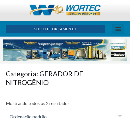
Ir
para
o
conteúdo
SOLICITE ORÇAMENTO
TRATAMENTO D
ÓLEO LU
BOLETIM TÉ
Categoria: GERADOR DE
NITROGÊNIO
Mostrando todos os 2 resultados