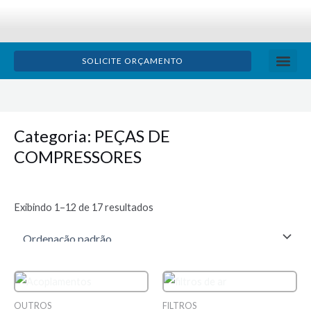
Ir
para
o
SOLICITE ORÇAMENTO
conteúdo
TRATAMENTO D
ÓLEO LU
BOLETIM TÉ
Categoria: PEÇAS DE
COMPRESSORES
Exibindo 1–12 de 17 resultados
OUTROS
FILTROS