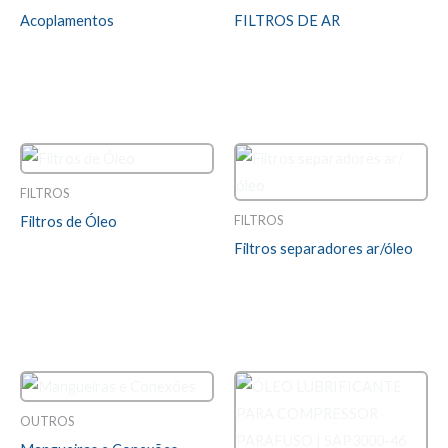
Acoplamentos
FILTROS DE AR
Avaliação
Avaliação
0
0
LEIA MAIS
LEIA MAIS
de
de
5
5
FILTROS
FILTROS
Filtros de Óleo
Filtros separadores ar/óleo
Avaliação
0
LEIA MAIS
de
Avaliação
5
0
LEIA MAIS
de
5
OUTROS