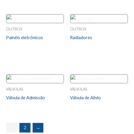
5
5
OUTROS
OUTROS
Painéis eletrônicos
Radiadores
Avaliação
Avaliação
0
0
LEIA MAIS
LEIA MAIS
de
de
5
5
VÁLVULAS
VÁLVULAS
Válvula de Admissão
Válvula de Alivio
Avaliação
Avaliação
0
0
LEIA MAIS
LEIA MAIS
de
de
5
5
1
2
→