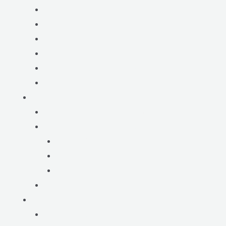
FILTRO COALESCENTE
FILTRO DE CARVÃO ATIVADO
ELEMENTOS PARA AR COMPRIMIDO
GERADOR DE NITROGÊNIO
SEPARADOR DE ÁGUA E ÓLEO
DRENO PARA AR COMPRIMIDO
PEÇAS
PEÇAS COMPRESSORES SULLAIR
PEÇAS DE COMPRESSORES MULTI MARCAS
FILTROS
VÁLVULAS
OUTROS
PEÇAS DE SECADORES
ÓLEO LUBRIFICANTE
ÓLEO LUBRIFICANTE PARA COMPRESSOR PARAF