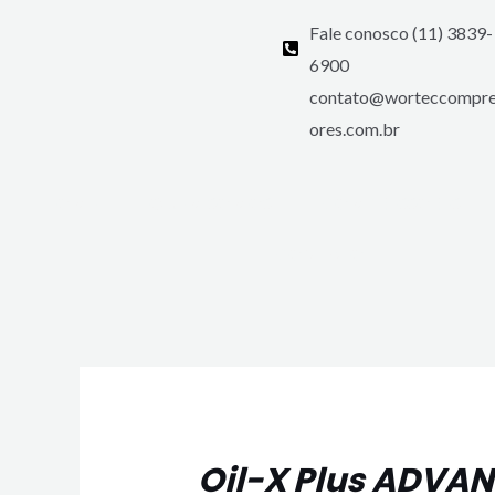
Ir
Fale conosco (11) 3839-
para
6900
o
contato@worteccompre
conteúdo
ores.com.br
HOME
QUEM SOMOS
COMPRESSORES
CONTATO
Post
navigation
Oil-X Plus ADVA