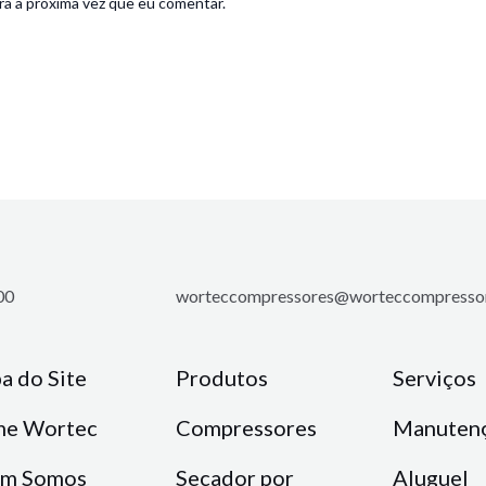
a a próxima vez que eu comentar.
900
worteccompressores@worteccompressor
a do Site
Produtos
Serviços
e Wortec
Compressores
Manuten
m Somos
Secador por
Aluguel