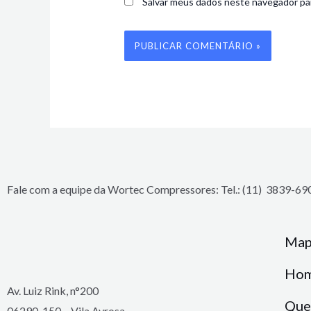
Salvar meus dados neste navegador par
Fale com a equipe da Wortec Compressores: Tel.: (11) 3839-6
Map
Hom
Av. Luiz Rink, n°200
Que
06290-150 – Vila Ayrosa