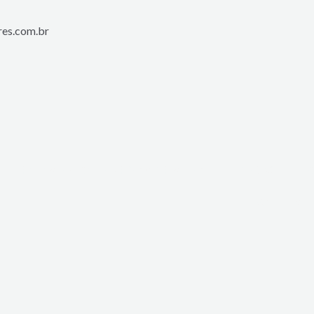
es.com.br
TRATAMENTO DE AR COMPRIMIDO
PEÇAS
BOLETIM 