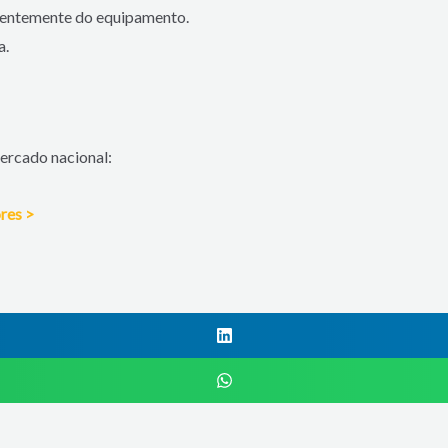
uentemente do equipamento.
a.
ercado nacional:
res >