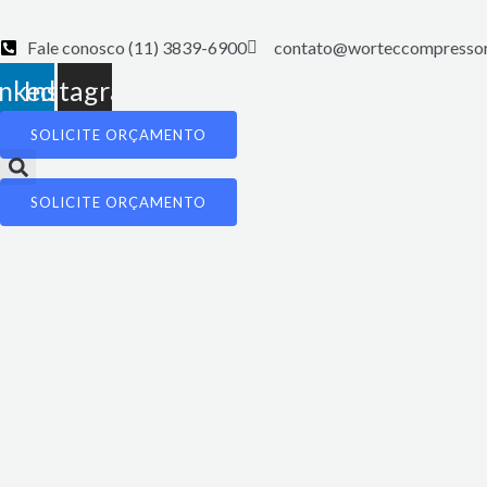
Ir
para
Fale conosco (11) 3839-6900
contato@worteccompressor
o
inkedin
Instagram
conteúdo
SOLICITE ORÇAMENTO
SOLICITE ORÇAMENTO
HOME
QUEM SOMOS
COMPRESSORES
CONTATO