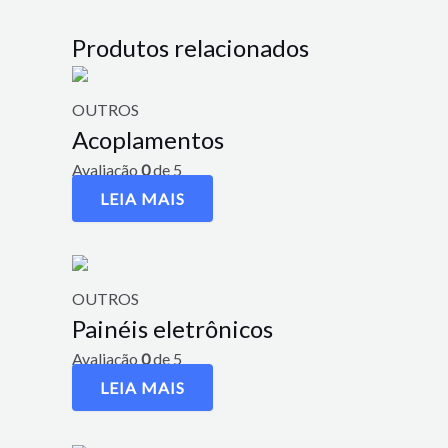
Produtos relacionados
OUTROS
Acoplamentos
Avaliação
0
de 5
LEIA MAIS
OUTROS
Painéis eletrônicos
Avaliação
0
de 5
LEIA MAIS