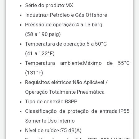
Série do produto:
MX
Indústria:
• Petróleo e Gás Offshore
Pressão de operação:
4 a 13 barg
(58 a 190 psig)
Temperatura de operação:
5 a 50°C
(41 a 122°F)
Temperatura ambiente:
Máximo de 55°C
(131°F)
Requisitos elétricos:
Não Aplicável /
Operação Totalmente Pneumática
Tipo de conexão:
BSPP
Classificação de proteção de entrada:
IP55
Somente Uso Interno
Nível de ruído:
<75 dB(A)