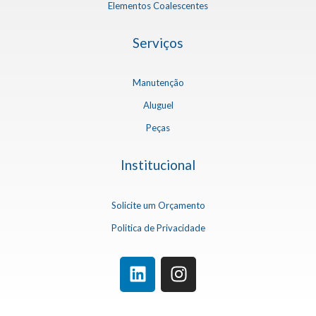
Elementos Coalescentes
Serviços
Manutenção
Aluguel
Peças
Institucional
Solicite um Orçamento
Politica de Privacidade
L
I
i
n
n
s
compressor de ar comprimido
compressor ar parafuso