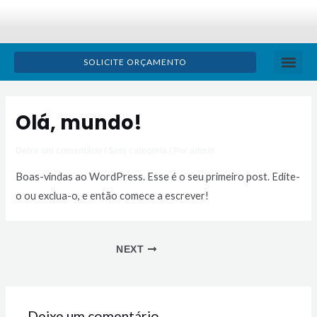
Ir
para
o
SOLICITE ORÇAMENTO
conteúdo
TRATAMENTO D
ÓLEO LU
BOLETIM TÉ
Post
navigation
Olá, mundo!
Deixe um comentário
/
Sem categoria
/ Por
admin
Boas-vindas ao WordPress. Esse é o seu primeiro post. Edite-
o ou exclua-o, e então comece a escrever!
NEXT
Deixe um comentário