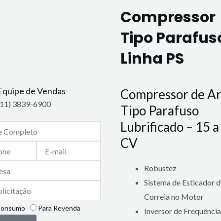
Compressor
Tipo Parafus
Linha PS
Equipe de Vendas
Compressor de A
(11) 3839-6900
Tipo Parafuso
Lubrificado – 15 a
CV
E-
mail
Robustez
Sistema de Esticador d
ão
Correia no Motor
e
Consumo
Para Revenda
Inversor de Frequência