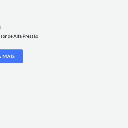
R
or de Alta Pressão
A MAIS