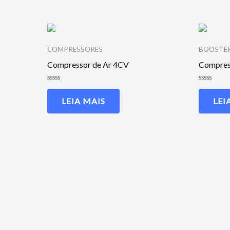
COMPRESSORES
BOOSTE
Compressor de Ar 4CV
Compress
Avaliação
Avaliação
0
0
LEIA MAIS
LEI
de
de
5
5