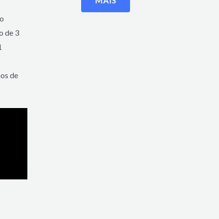
MAIS
do
o de 3
1
os de