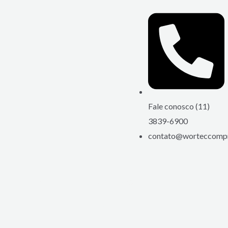
Ir
para
o
conteúdo
Fale conosco (11)
3839-6900
contato@worteccompr
HOME
QUEM SOMOS
COMPRESSORES
SERVIÇOS