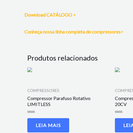
Download CATÁLOGO >
Conheça nossa linha completa de compressores>
Produtos relacionados
COMPRESSORES
COMPRE
Compressor Parafuso Rotativo
Compress
LIMITLESS
20CV
Avaliação
Avaliação
0
0
LEIA MAIS
LEI
de
de
5
5