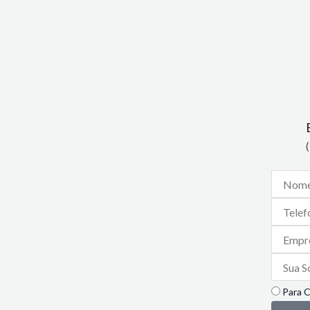
Nome
Telefone
Empresa
Sua
Solicitaç
Finalidad
Para 