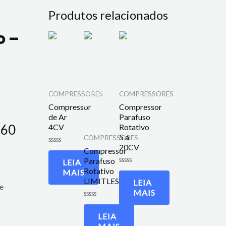
Produtos relacionados
o –
r
COMPRESSORES
COMPRESSORES
Compressor
Compressor
de Ar
Parafuso
 60
4CV
Rotativo
5 a
COMPRESSORES
20CV
Compressor
Avaliação
0
Parafuso
LEIA
de
5
Rotativo
Avaliação
MAIS
0
LIMITLESS
LEIA
de
e
5
MAIS
Avaliação
0
LEIA
de
5