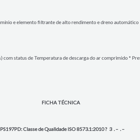
umínio e
elemento filtrante de alto
rendimento e
dreno automático
ês) com status de
Temperatura de descarga do ar comprimido
*
Pre
FICHA TÉCNICA
PS197PD: Classe de Qualidade ISO 8573.1:2010
?
3
. – . –