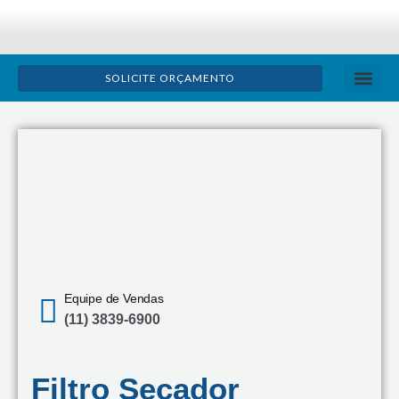
Ir
para
o
SOLICITE ORÇAMENTO
conteúdo
TRATAMENTO D
ÓLEO LU
BOLETIM TÉ
Equipe de Vendas
(11) 3839-6900
Filtro Secador