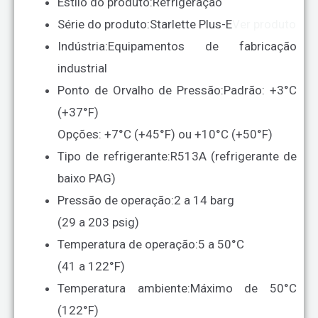
Estilo do produto:
Refrigeração
Série do produto:
Starlette Plus-E
Ver produto
Indústria:
Equipamentos de fabricação
industrial
Ponto de Orvalho de Pressão:
Padrão: +3°C
(+37°F)
Opções: +7°C (+45°F) ou +10°C (+50°F)
Tipo de refrigerante:
R513A (refrigerante de
baixo PAG)
Pressão de operação:
2 a 14 barg
(29 a 203 psig)
Temperatura de operação:
5 a 50°C
(41 a 122°F)
Temperatura ambiente:
Máximo de 50°C
(122°F)