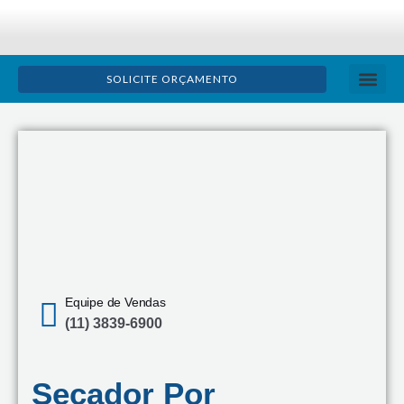
Ir
para
o
SOLICITE ORÇAMENTO
conteúdo
TRATAMENTO D
ÓLEO LU
BOLETIM TÉ
Equipe de Vendas
(11) 3839-6900
Secador Por